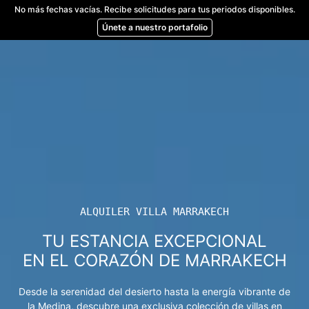
Skip
No más fechas vacías. Recibe solicitudes para tus periodos disponibles.
to
Únete a nuestro portafolio
content
ALQUILER VILLA MARRAKECH
TU ESTANCIA EXCEPCIONAL
EN EL CORAZÓN DE MARRAKECH
Desde la serenidad del desierto hasta la energía vibrante de
la Medina, descubre una exclusiva colección de villas en