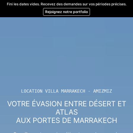
Skip
Fini les dates vides. Recevez des demandes sur vos périodes précises.
to
Rejoignez notre portfolio
content
LOCATION VILLA MARRAKECH - AMIZMIZ
VOTRE ÉVASION ENTRE DÉSERT ET
ATLAS
AUX PORTES DE MARRAKECH